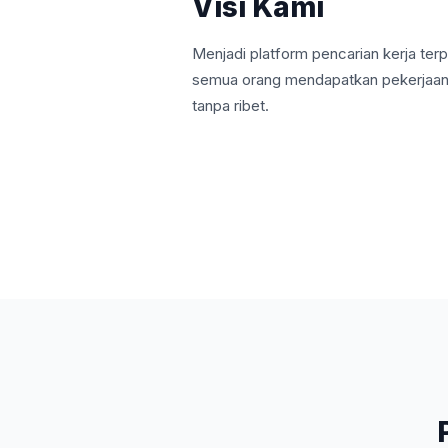
Visi Kami
Menjadi platform pencarian kerja t
semua orang mendapatkan pekerjaan 
tanpa ribet.