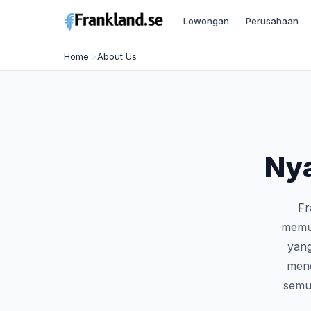
Lowongan
Perusahaan
Home
About Us
Nya
Fr
memud
yang
mene
semua