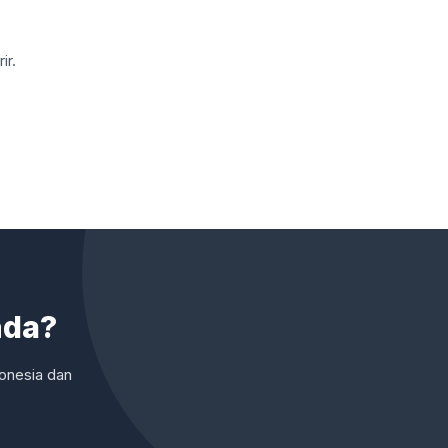
ir.
nda?
donesia dan