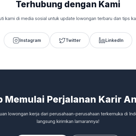
Terhubung dengan Kami
uti kami di media sosial untuk update lowongan terbaru dan tips kar
Instagram
Twitter
LinkedIn
p Memulai Perjalanan Karir A
ibuan lowongan kerja dari perusahaan-perusahaan terkemuka di In
langsung kirimkan lamarannya!