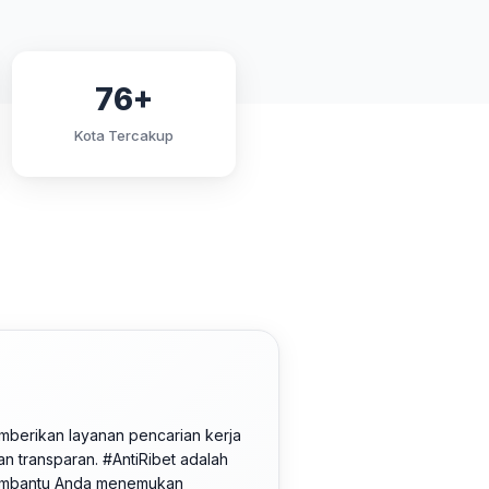
76+
Kota Tercakup
berikan layanan pencarian kerja
n transparan. #AntiRibet adalah
membantu Anda menemukan