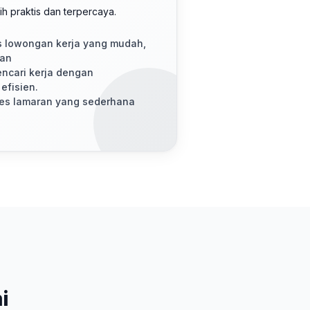
h praktis dan terpercaya.
 lowongan kerja yang mudah,
ran
cari kerja dengan
efisien.
es lamaran yang sederhana
i