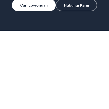
Cari Lowongan
Hubungi Kami