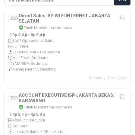
Direct Sales ISP WI FI INTERNET JAKARTA
SELATAN
Triniti Mediatama Indonesia
Rp 3,6 jt – Rp 5,4 jt
Staff Operasional Sales
Full Time
Jakarta Pusat • DKI Jakarta
Min. Fresh Graduate
SMA/SMK Sederajat
Management Consulting
Diposting 15 Mar 2026
ACCOUNT EXECUTIVE ISP JAKARTA BEKASI
KARAWANG
Triniti Mediatama Indonesia
Rp 5,4 jt – Rp 5,9 jt
Account Executive
Contract
Jakarta Selatan • DKI Jakarta