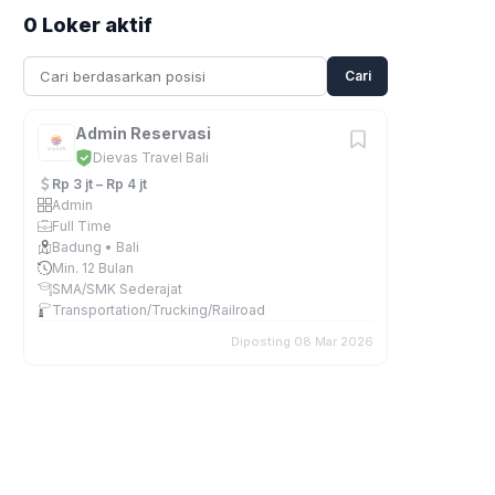
0 Loker aktif
Cari
Admin Reservasi
Dievas Travel Bali
Rp 3 jt – Rp 4 jt
Admin
Full Time
Badung • Bali
Min. 12 Bulan
SMA/SMK Sederajat
Transportation/Trucking/Railroad
Diposting 08 Mar 2026