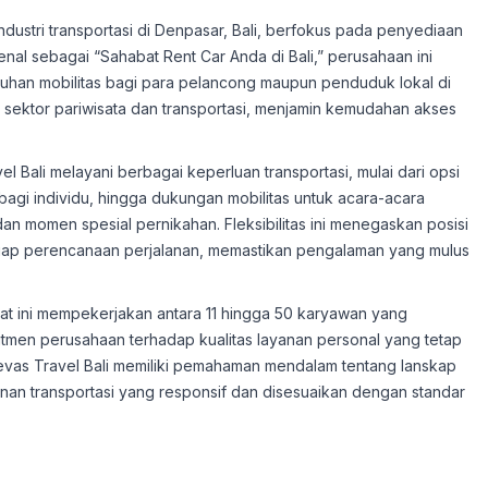
ndustri transportasi di Denpasar, Bali, berfokus pada penyediaan
al sebagai “Sahabat Rent Car Anda di Bali,” perusahaan ini
han mobilitas bagi para pelancong maupun penduduk lokal di
 sektor pariwisata dan transportasi, menjamin kemudahan akses
 Bali melayani berbagai keperluan transportasi, mulai dari opsi
agi individu, hingga dukungan mobilitas untuk acara-acara
dan momen spesial pernikahan. Fleksibilitas ini menegaskan posisi
etiap perencanaan perjalanan, memastikan pengalaman yang mulus
aat ini mempekerjakan antara 11 hingga 50 karyawan yang
itmen perusahaan terhadap kualitas layanan personal yang tetap
 Dievas Travel Bali memiliki pemahaman mendalam tentang lanskap
an transportasi yang responsif dan disesuaikan dengan standar