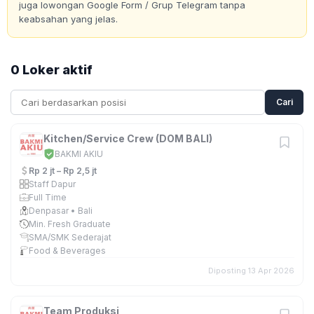
juga lowongan Google Form / Grup Telegram tanpa
keabsahan yang jelas.
0 Loker aktif
Cari
Kitchen/Service Crew (DOM BALI)
BAKMI AKIU
Rp 2 jt – Rp 2,5 jt
Staff Dapur
Full Time
Denpasar • Bali
Min. Fresh Graduate
SMA/SMK Sederajat
Food & Beverages
Diposting 13 Apr 2026
Team Produksi