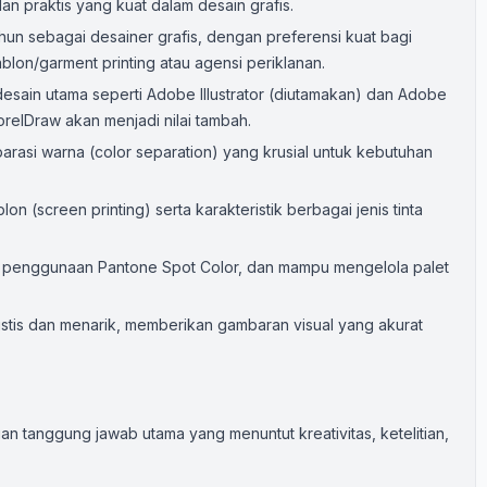
dan praktis yang kuat dalam desain grafis.
ahun sebagai desainer grafis, dengan preferensi kuat bagi
ablon/garment printing atau agensi periklanan.
sain utama seperti Adobe Illustrator (diutamakan) dan Adobe
lDraw akan menjadi nilai tambah.
si warna (color separation) yang krusial untuk kebutuhan
 (screen printing) serta karakteristik berbagai jenis tinta
 penggunaan Pantone Spot Color, dan mampu mengelola palet
tis dan menarik, memberikan gambaran visual yang akurat
 tanggung jawab utama yang menuntut kreativitas, ketelitian,