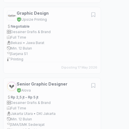
Graphic Design
Upsize Printing
Negotiable
Desainer Grafis & Brand
Full Time
Bekasi • Jawa Barat
Min. 12 Bulan
Sarjana S1
Printing
Diposting 17 May 2026
Senior Graphic Designer
Alova
Rp 2,5 jt – Rp 5 jt
Desainer Grafis & Brand
Full Time
Jakarta Utara • DKI Jakarta
Min. 12 Bulan
SMA/SMK Sederajat