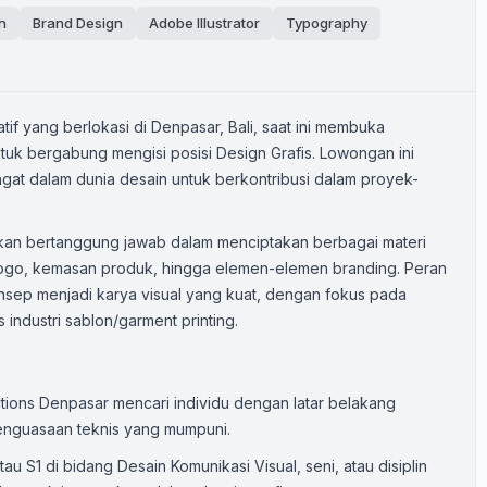
n
Brand Design
Adobe Illustrator
Typography
if yang berlokasi di Denpasar, Bali, saat ini membuka
tuk bergabung mengisi posisi Design Grafis. Lowongan ini
at dalam dunia desain untuk berkontribusi dalam proyek-
 akan bertanggung jawab dalam menciptakan berbagai materi
in logo, kemasan produk, hingga elemen-elemen branding. Peran
sep menjadi karya visual yang kuat, dengan fokus pada
 industri sablon/garment printing.
uctions Denpasar mencari individu dengan latar belakang
enguasaan teknis yang mumpuni.
au S1 di bidang Desain Komunikasi Visual, seni, atau disiplin