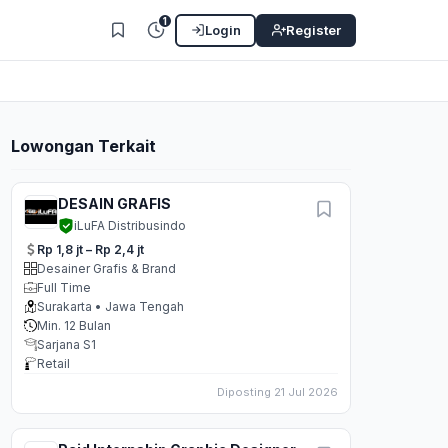
1
Login
Register
Lowongan Terkait
DESAIN GRAFIS
iLuFA Distribusindo
Rp 1,8 jt – Rp 2,4 jt
Desainer Grafis & Brand
Full Time
Surakarta • Jawa Tengah
Min. 12 Bulan
Sarjana S1
Retail
Diposting 21 Jul 2026