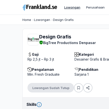
Lowongan
Perusahaan
Home
Lowongan
Design Grafis
Design Grafis
BigTree Productions Denpasar
Gaji
Kategori
Rp 2,5 jt – Rp 3 jt
Desainer Grafis & Br
Pengalaman
Pendidikan
Min. Fresh Graduate
Sarjana 1
Lowongan Sudah Tutup
Skills