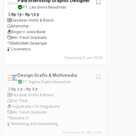
Paid Internship Graphic Designer
PT. Lea Gloria Beautindo
Rp 1 jt – Rp 1,5 jt
Desainer Grafis & Brand
Internship
Bogor • Jawa Barat
Min. Fresh Graduate
SMA/SMK Sederajat
Cosmetics
Diposting 12 Jun 2026
Design Grafis & Multimedia
PT Sigma Digital Nusantara
Rp 2 jt – Rp 3 jt
Desainer Grafis & Brand
Full Time
Yogyakarta • DI Yogyakarta
Min. Fresh Graduate
Sarjana S1
Marketing and Advertising
Diposting 26 May 2026